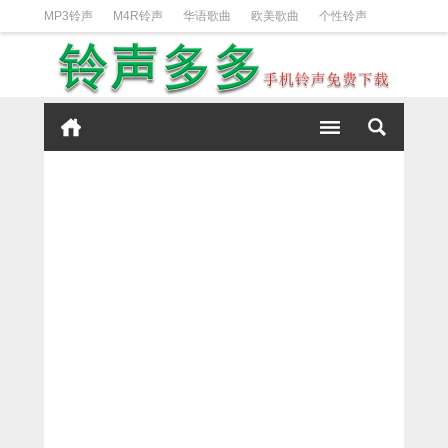
MP3铃声
M4R铃声
华语歌曲
欧美歌曲
个性铃声
日韩歌曲
动漫铃声
DJ铃声
短信铃声
经典好听
iPhone铃声设置方法