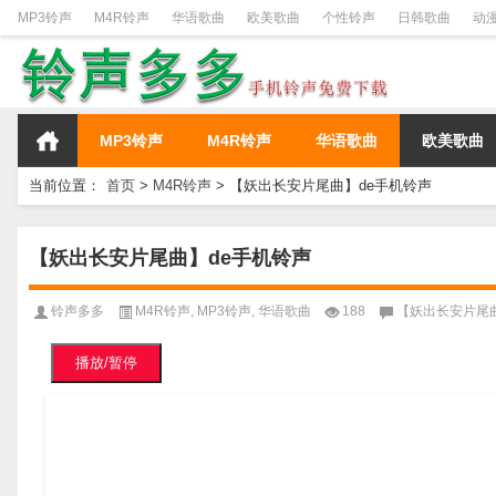
MP3铃声
M4R铃声
华语歌曲
欧美歌曲
个性铃声
日韩歌曲
动
MP3铃声
M4R铃声
华语歌曲
欧美歌曲
当前位置：
首页
>
M4R铃声
>
【妖出长安片尾曲】de手机铃声
【妖出长安片尾曲】de手机铃声
铃声多多
M4R铃声
,
MP3铃声
,
华语歌曲
188
【妖出长安片尾
播放/暂停