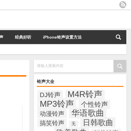
声
经典好听
iPhone铃声设置方法
请输入搜索内容
铃声大全
M4R铃声
DJ铃声
MP3铃声
个性铃声
华语歌曲
动漫铃声
日韩歌曲
搞笑铃声
无