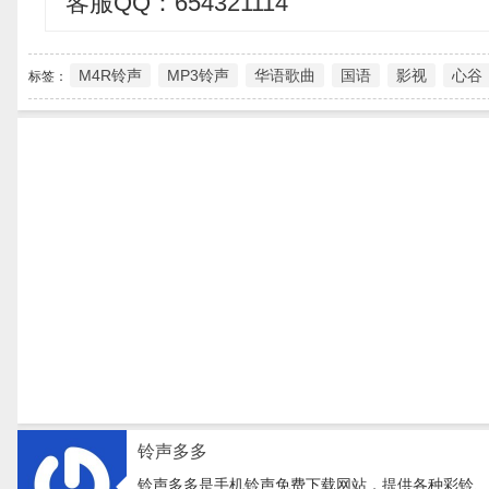
客服QQ：654321114
M4R铃声
MP3铃声
华语歌曲
国语
影视
心谷
标签：
铃声多多
铃声多多是手机铃声免费下载网站，提供各种彩铃、