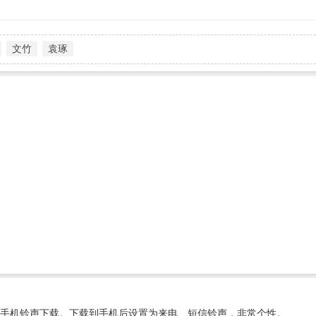
文竹
袁琢
手机铃声下载。下载到手机后设置为来电、短信铃声，非常个性。