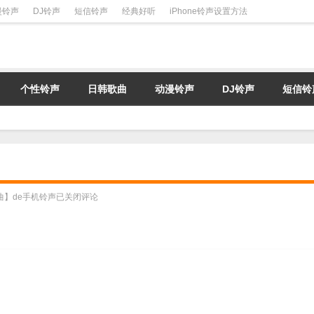
漫铃声
DJ铃声
短信铃声
经典好听
iPhone铃声设置方法
个性铃声
日韩歌曲
动漫铃声
DJ铃声
短信铃
曲】de手机铃声
已关闭评论