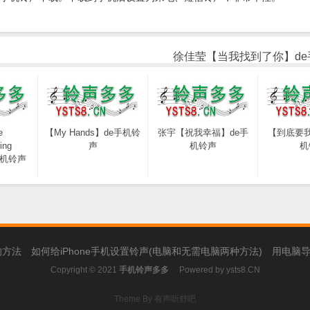
徐佳莹【当我找到了你】de
e
【My Hands】de手机铃
张宇【祝我幸福】de手
【到底要我
ing
声
机铃声
机
e手机铃声
的方法
如何给iPhone手机设置铃声(电脑和无需电脑两种方法)
用电脑导
Copyright © 2021
手机铃声多多
Powered by
ysts8.CN
Theme By 有声听舒吧