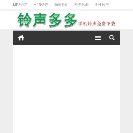
MP3铃声
M4R铃声
华语歌曲
欧美歌曲
个性铃声
日韩歌曲
动漫铃声
DJ铃声
短信铃声
经典好听
iPhone铃声设置方法