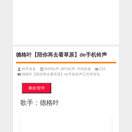
德格叶【陪你再去看草原】de手机铃声
铃声多多
M4R铃声
,
MP3铃声
,
华语歌曲
216
德格叶【陪你再去看草原】de手机铃声
已关闭评论
播放/暂停
歌手：德格叶