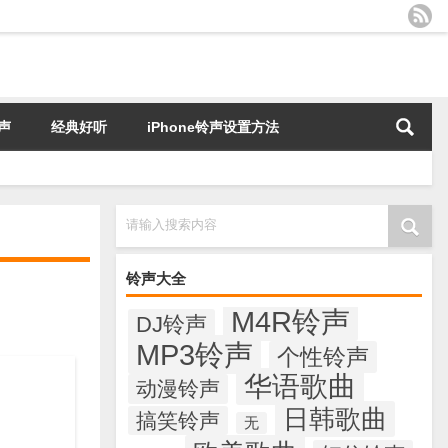
声
经典好听
iPhone铃声设置方法
请输入搜索内容
铃声大全
M4R铃声
DJ铃声
MP3铃声
个性铃声
华语歌曲
动漫铃声
日韩歌曲
搞笑铃声
无