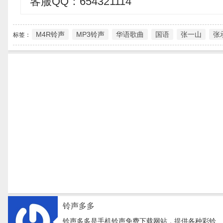
客服QQ：654321114
M4R铃声
MP3铃声
华语歌曲
国语
张一山
张
标签：
铃声多多
铃声多多是手机铃声免费下载网站，提供各种彩铃、