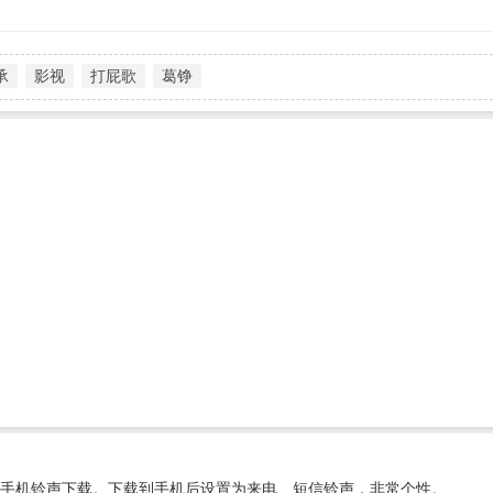
承
影视
打屁歌
葛铮
手机铃声下载。下载到手机后设置为来电、短信铃声，非常个性。