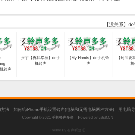
【没关系】d
e
张宇【祝我幸福】de手
【My Hands】de手机铃
【到底要我
ing
机铃声
声
机
e手机铃声
的方法
如何给iPhone手机设置铃声(电脑和无需电脑两种方法)
用电脑导
Copyright © 2021
手机铃声多多
Powered by
ysts8.CN
Theme By 有声听舒吧