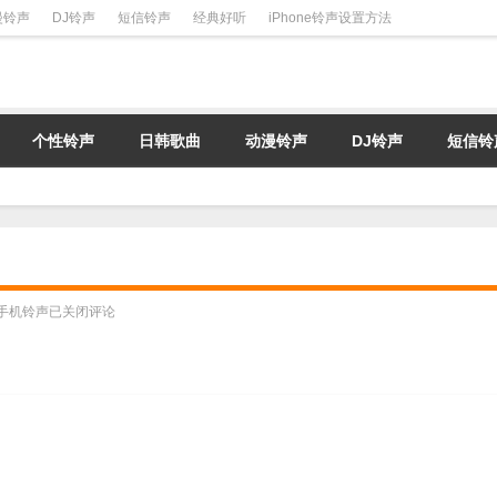
漫铃声
DJ铃声
短信铃声
经典好听
iPhone铃声设置方法
个性铃声
日韩歌曲
动漫铃声
DJ铃声
短信铃
手机铃声
已关闭评论