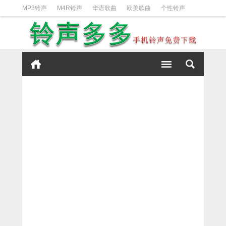
MP3铃声
M4R铃声
华语歌曲
欧美歌曲
个性铃声
日韩歌曲
动漫铃声
DJ铃声
短信铃声
经典好听
iPhone铃声设置方法