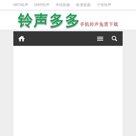
MP3铃声
M4R铃声
华语歌曲
欧美歌曲
个性铃声
日韩歌曲
动漫铃声
DJ铃声
短信铃声
经典好听
iPhone铃声设置方法