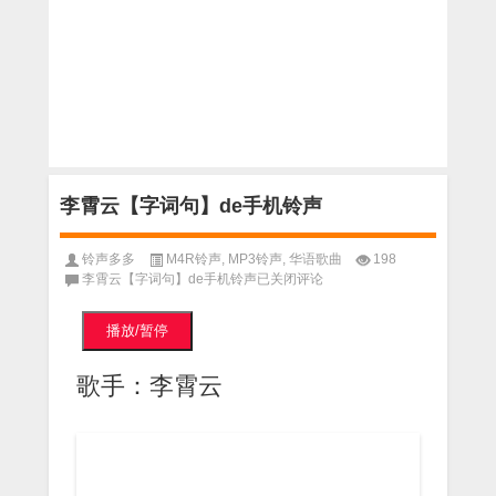
李霄云【字词句】de手机铃声
铃声多多
M4R铃声
,
MP3铃声
,
华语歌曲
198
李霄云【字词句】de手机铃声
已关闭评论
播放/暂停
歌手：李霄云