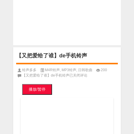
【又把爱给了谁】de手机铃声
铃声多多
M4R铃声
,
MP3铃声
,
日韩歌曲
200
【又把爱给了谁】de手机铃声
已关闭评论
播放/暂停