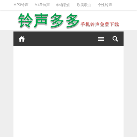
MP3铃声
M4R铃声
华语歌曲
欧美歌曲
个性铃声
日韩歌曲
动漫铃声
DJ铃声
短信铃声
经典好听
iPhone铃声设置方法