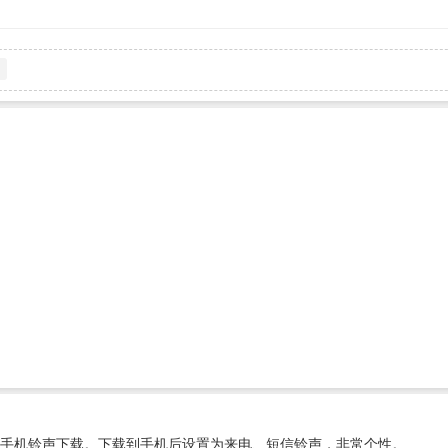
手机铃声下载。下载到手机后设置为来电、短信铃声，非常个性。