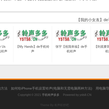
【我的小女友】d
r Us
【My Hands】de手机铃
张宇【祝我幸福】de手
【到底要我
手机铃声
声
机铃声
机
的方法
如何给iPhone手机设置铃声(电脑和无需电脑两种方法)
用电脑导
Copyright © 2021
手机铃声多多
Powered by
ysts8.CN
Theme By 有声听舒吧