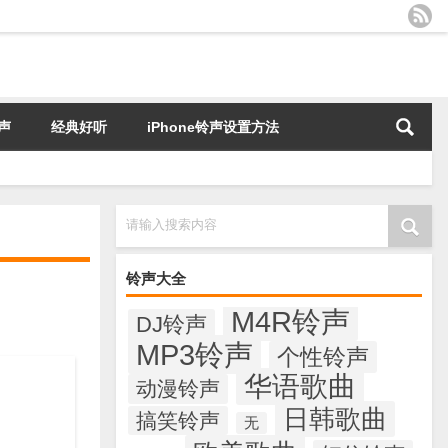
声
经典好听
iPhone铃声设置方法
请输入搜索内容
铃声大全
M4R铃声
DJ铃声
MP3铃声
个性铃声
华语歌曲
动漫铃声
日韩歌曲
搞笑铃声
无