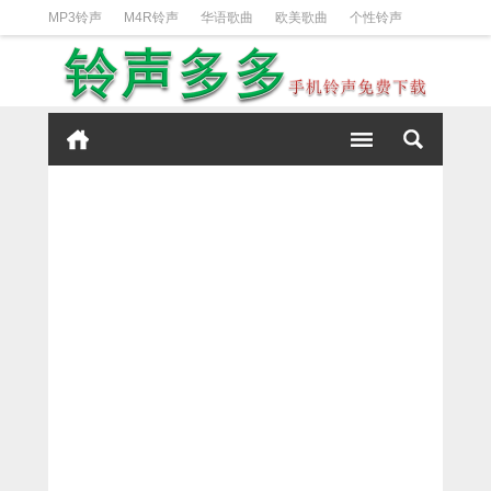
MP3铃声
M4R铃声
华语歌曲
欧美歌曲
个性铃声
日韩歌曲
动漫铃声
DJ铃声
短信铃声
经典好听
iPhone铃声设置方法