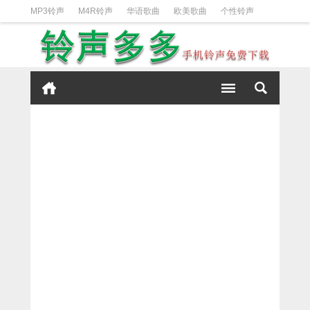
MP3铃声
M4R铃声
华语歌曲
欧美歌曲
个性铃声
日韩歌曲
动漫铃声
DJ铃声
短信铃声
经典好听
iPhone铃声设置方法