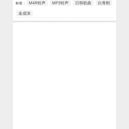
M4R铃声
MP3铃声
日韩歌曲
白青刚
标签：
金成洙