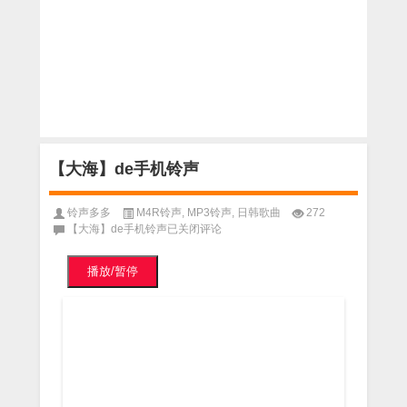
【大海】de手机铃声
铃声多多
M4R铃声
,
MP3铃声
,
日韩歌曲
272
【大海】de手机铃声
已关闭评论
播放/暂停