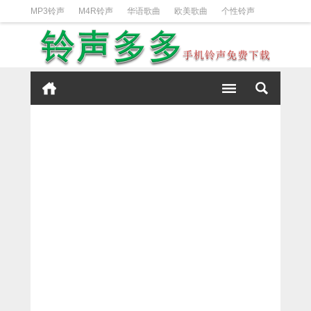
MP3铃声
M4R铃声
华语歌曲
欧美歌曲
个性铃声
日韩歌曲
动漫铃声
DJ铃声
短信铃声
经典好听
iPhone铃声设置方法