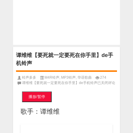
谭维维【要死就一定要死在你手里】de手
机铃声
铃声多多
M4R铃声
,
MP3铃声
,
华语歌曲
274
谭维维【要死就一定要死在你手里】de手机铃声
已关闭评论
播放/暂停
歌手：谭维维