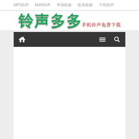
MP3铃声
M4R铃声
华语歌曲
欧美歌曲
个性铃声
日韩歌曲
动漫铃声
DJ铃声
短信铃声
经典好听
iPhone铃声设置方法