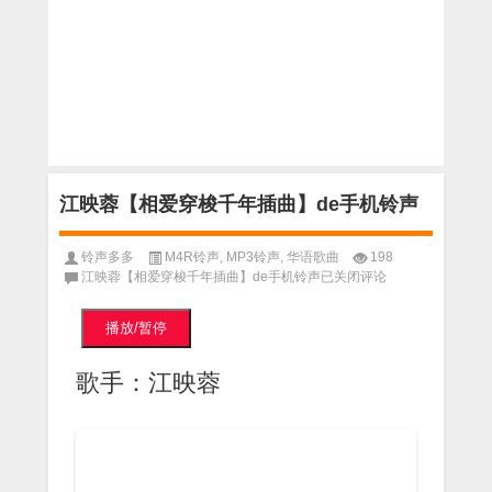
江映蓉【相爱穿梭千年插曲】de手机铃声
铃声多多
M4R铃声
,
MP3铃声
,
华语歌曲
198
江映蓉【相爱穿梭千年插曲】de手机铃声
已关闭评论
播放/暂停
歌手：江映蓉