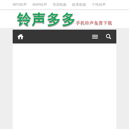
MP3铃声
M4R铃声
华语歌曲
欧美歌曲
个性铃声
日韩歌曲
动漫铃声
DJ铃声
短信铃声
经典好听
iPhone铃声设置方法