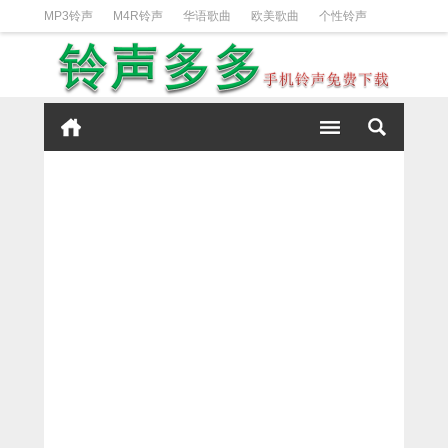
MP3铃声
M4R铃声
华语歌曲
欧美歌曲
个性铃声
日韩歌曲
动漫铃声
DJ铃声
短信铃声
经典好听
iPhone铃声设置方法