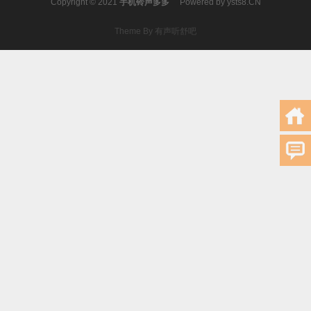
Copyright © 2021
手机铃声多多
Powered by
ysts8.CN
Theme By 有声听舒吧