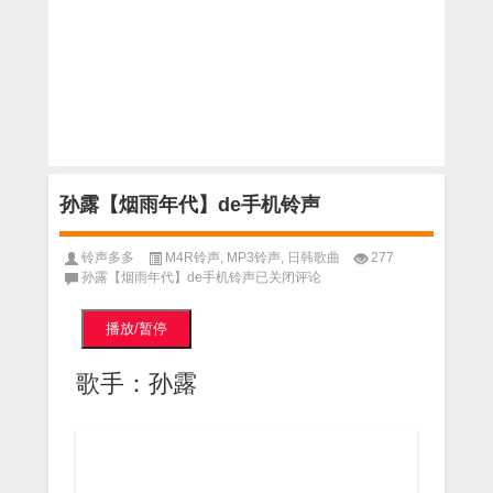
孙露【烟雨年代】de手机铃声
铃声多多
M4R铃声
,
MP3铃声
,
日韩歌曲
277
孙露【烟雨年代】de手机铃声
已关闭评论
播放/暂停
歌手：孙露