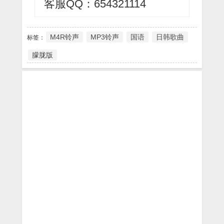
客服QQ：654321114
M4R铃声
MP3铃声
国语
日韩歌曲
标签：
朦胧版