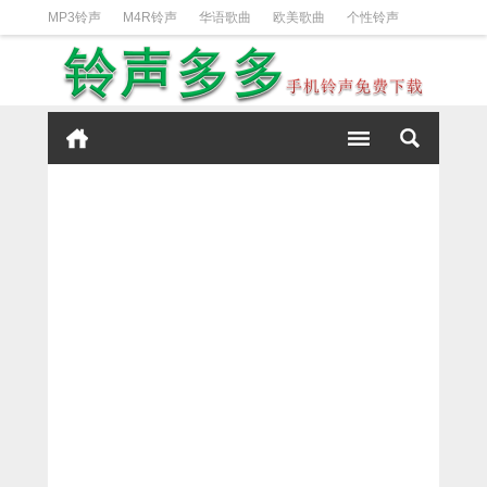
MP3铃声
M4R铃声
华语歌曲
欧美歌曲
个性铃声
日韩歌曲
动漫铃声
DJ铃声
短信铃声
经典好听
iPhone铃声设置方法