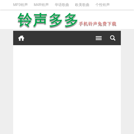
MP3铃声
M4R铃声
华语歌曲
欧美歌曲
个性铃声
日韩歌曲
动漫铃声
DJ铃声
短信铃声
经典好听
iPhone铃声设置方法