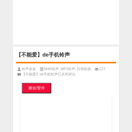
【不能爱】de手机铃声
铃声多多
M4R铃声
,
MP3铃声
,
日韩歌曲
227
【不能爱】de手机铃声
已关闭评论
播放/暂停