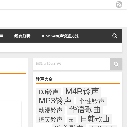
声
经典好听
iPhone铃声设置方法
请输入搜索内容
铃声大全
M4R铃声
DJ铃声
MP3铃声
个性铃声
华语歌曲
动漫铃声
日韩歌曲
搞笑铃声
无