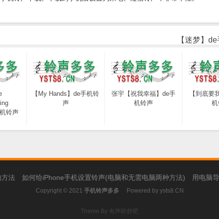
【迷梦】d
e
【My Hands】de手机铃
张宇【祝我幸福】de手
【到底要我
ing
声
机铃声
机
e手机铃声
的方法
如何给iPhone手机设置铃声(电脑和无需电脑两种方法)
用电脑导
Copyright © 2021
手机铃声多多
Powered by
ysts8.CN
Theme By 有声听舒吧