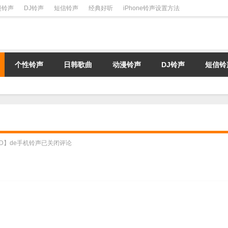
漫铃声
DJ铃声
短信铃声
经典好听
iPhone铃声设置方法
个性铃声
日韩歌曲
动漫铃声
DJ铃声
短信铃
in D】de手机铃声
已关闭评论