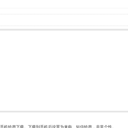
手机铃声下载。下载到手机后设置为来电、短信铃声，非常个性。