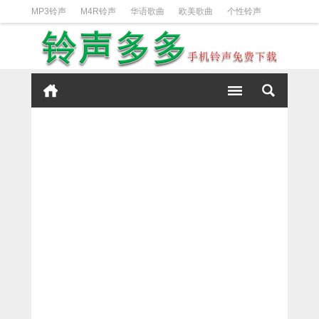
MP3铃声
M4R铃声
华语歌曲
欧美歌曲
个性铃声
日韩歌曲
动漫铃声
DJ铃声
短信铃声
经典好听
iPhone铃声设置方法