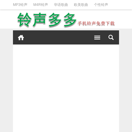
MP3铃声
M4R铃声
华语歌曲
欧美歌曲
个性铃声
日韩歌曲
动漫铃声
DJ铃声
短信铃声
经典好听
iPhone铃声设置方法