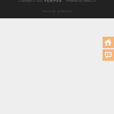
Copyright © 2021
手机铃声多多
Powered by
ysts8.CN
Theme By 有声听舒吧