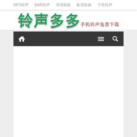
MP3铃声
M4R铃声
华语歌曲
欧美歌曲
个性铃声
日韩歌曲
动漫铃声
DJ铃声
短信铃声
经典好听
iPhone铃声设置方法