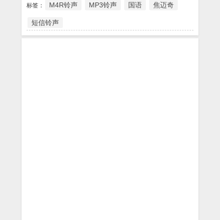
M4R铃声
MP3铃声
国语
焦迈奇
标签：
短信铃声