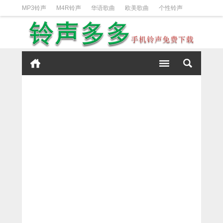
MP3铃声
M4R铃声
华语歌曲
欧美歌曲
个性铃声
日韩歌曲
动漫铃声
DJ铃声
短信铃声
经典好听
iPhone铃声设置方法