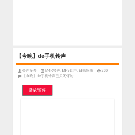
【今晚】de手机铃声
铃声多多
M4R铃声
,
MP3铃声
,
日韩歌曲
266
【今晚】de手机铃声
已关闭评论
播放/暂停