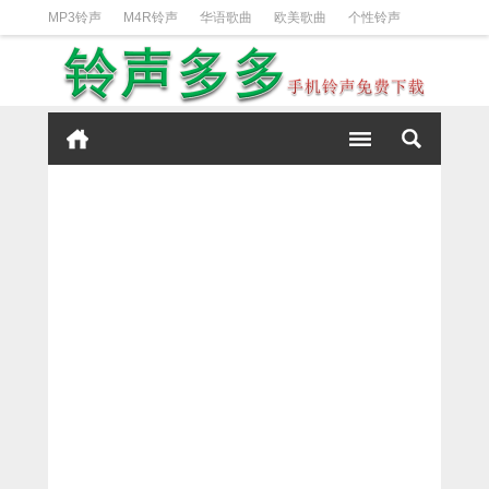
MP3铃声
M4R铃声
华语歌曲
欧美歌曲
个性铃声
日韩歌曲
动漫铃声
DJ铃声
短信铃声
经典好听
iPhone铃声设置方法