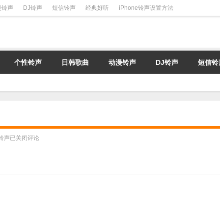
漫铃声
DJ铃声
短信铃声
经典好听
iPhone铃声设置方法
个性铃声
日韩歌曲
动漫铃声
DJ铃声
短信铃
铃声
已关闭评论