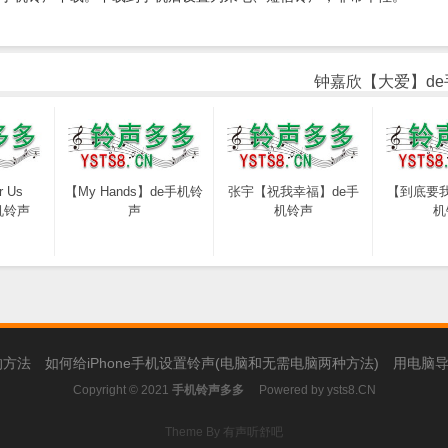
钟嘉欣【大爱】d
r Us
【My Hands】de手机铃
张宇【祝我幸福】de手
【到底要我
手机铃声
声
机铃声
机
的方法
如何给iPhone手机设置铃声(电脑和无需电脑两种方法)
用电脑导
Copyright © 2021
手机铃声多多
Powered by
ysts8.CN
Theme By 有声听舒吧