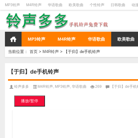
MP3铃声
M4R铃声
华语歌曲
欧美歌曲
个性铃声
日韩歌曲
动
MP3铃声
M4R铃声
华语歌曲
欧美歌曲
当前位置：
首页
>
M4R铃声
>
【于归】de手机铃声
【于归】de手机铃声
铃声多多
M4R铃声
,
MP3铃声
,
华语歌曲
269
【于归】de手机
播放/暂停