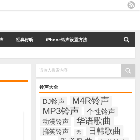
声
经典好听
iPhone铃声设置方法
请输入搜索内容
铃声大全
M4R铃声
DJ铃声
MP3铃声
个性铃声
华语歌曲
动漫铃声
日韩歌曲
搞笑铃声
无