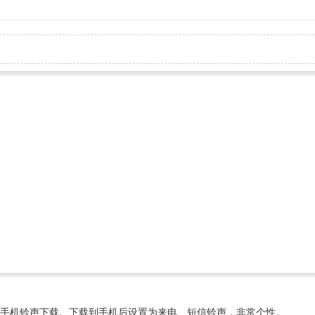
手机铃声下载。下载到手机后设置为来电、短信铃声，非常个性。