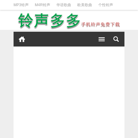
MP3铃声
M4R铃声
华语歌曲
欧美歌曲
个性铃声
日韩歌曲
动漫铃声
DJ铃声
短信铃声
经典好听
iPhone铃声设置方法