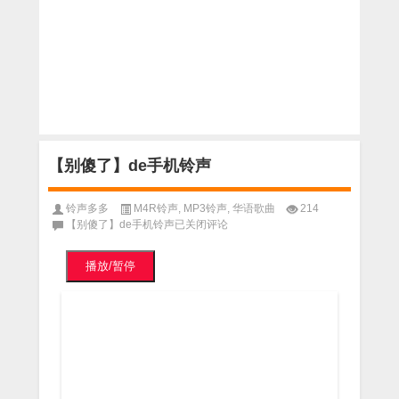
【别傻了】de手机铃声
铃声多多
M4R铃声
,
MP3铃声
,
华语歌曲
214
【别傻了】de手机铃声
已关闭评论
播放/暂停