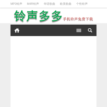
MP3铃声
M4R铃声
华语歌曲
欧美歌曲
个性铃声
日韩歌曲
动漫铃声
DJ铃声
短信铃声
经典好听
iPhone铃声设置方法