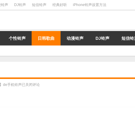
漫铃声
DJ铃声
短信铃声
经典好听
iPhone铃声设置方法
个性铃声
日韩歌曲
动漫铃声
DJ铃声
短信铃
ral】de手机铃声
已关闭评论