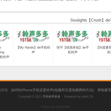
Soulights【Crush】
e
【My Hands】de手机铃
张宇【祝我幸福】de手
【到底要我
ing
声
机铃声
机
e手机铃声
的方法
如何给iPhone手机设置铃声(电脑和无需电脑两种方法)
用电脑导
Copyright © 2021
手机铃声多多
Powered by
ysts8.CN
Theme By 有声听舒吧