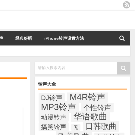
声
经典好听
iPhone铃声设置方法
请输入搜索内容
铃声大全
M4R铃声
DJ铃声
MP3铃声
个性铃声
华语歌曲
动漫铃声
日韩歌曲
搞笑铃声
无