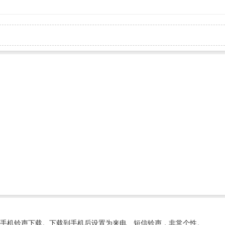
手机铃声下载。下载到手机后设置为来电、短信铃声，非常个性。