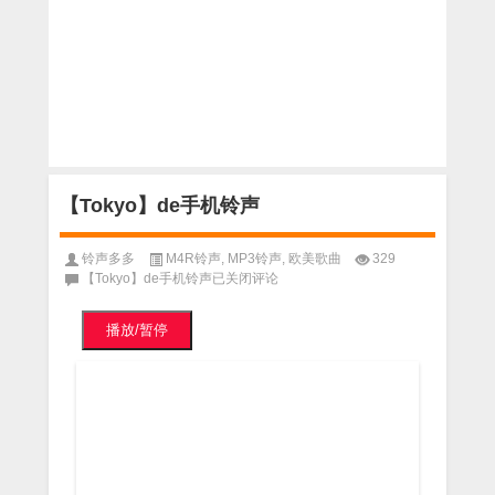
【Tokyo】de手机铃声
铃声多多
M4R铃声
,
MP3铃声
,
欧美歌曲
329
【Tokyo】de手机铃声
已关闭评论
播放/暂停