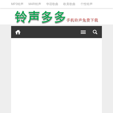
MP3铃声
M4R铃声
华语歌曲
欧美歌曲
个性铃声
日韩歌曲
动漫铃声
DJ铃声
短信铃声
经典好听
iPhone铃声设置方法