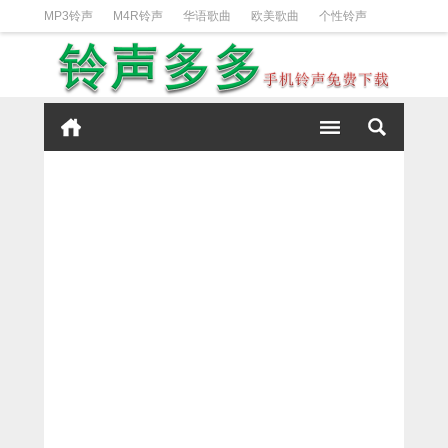
MP3铃声
M4R铃声
华语歌曲
欧美歌曲
个性铃声
日韩歌曲
动漫铃声
DJ铃声
短信铃声
经典好听
iPhone铃声设置方法