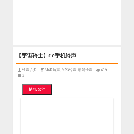
【宇宙骑士】de手机铃声
铃声多多
M4R铃声
,
MP3铃声
,
动漫铃声
419
3
播放/暂停