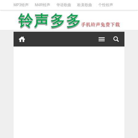
MP3铃声
M4R铃声
华语歌曲
欧美歌曲
个性铃声
日韩歌曲
动漫铃声
DJ铃声
短信铃声
经典好听
iPhone铃声设置方法