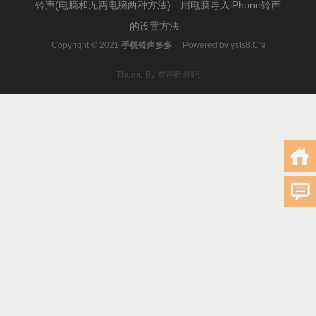
铃声(电脑和无需电脑两种方法)
用电脑导入iPhone铃声
的设置方法
Copyright © 2021
手机铃声多多
Powered by
ysts8.CN
Theme By 有声听舒吧