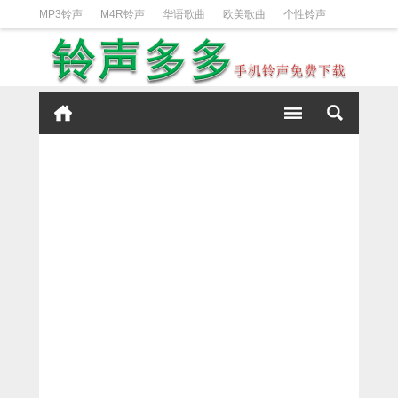
MP3铃声
M4R铃声
华语歌曲
欧美歌曲
个性铃声
日韩歌曲
动漫铃声
DJ铃声
短信铃声
经典好听
iPhone铃声设置方法