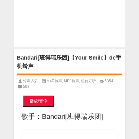
Bandari[班得瑞乐团]【Your Smile】de手
机铃声
铃声多多
M4R铃声
,
MP3铃声
,
经典好听
6354
593
播放/暂停
歌手：Bandari[班得瑞乐团]