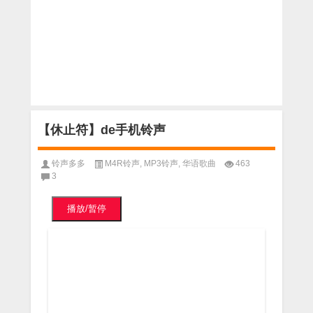
【休止符】de手机铃声
铃声多多
M4R铃声
,
MP3铃声
,
华语歌曲
463
3
播放/暂停