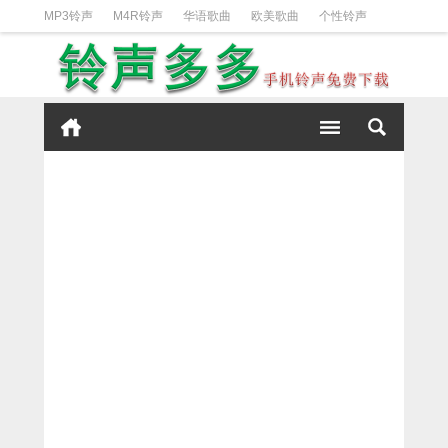
MP3铃声
M4R铃声
华语歌曲
欧美歌曲
个性铃声
日韩歌曲
动漫铃声
DJ铃声
短信铃声
经典好听
iPhone铃声设置方法