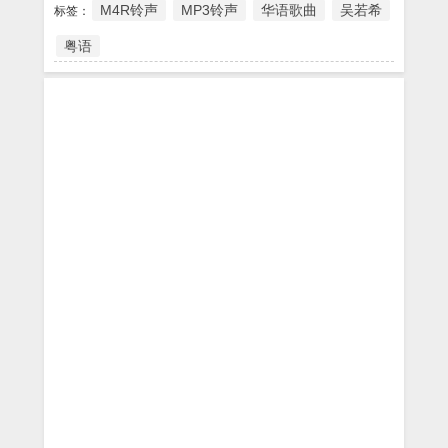
M4R铃声
MP3铃声
华语歌曲
吴若希
标签：
粤语