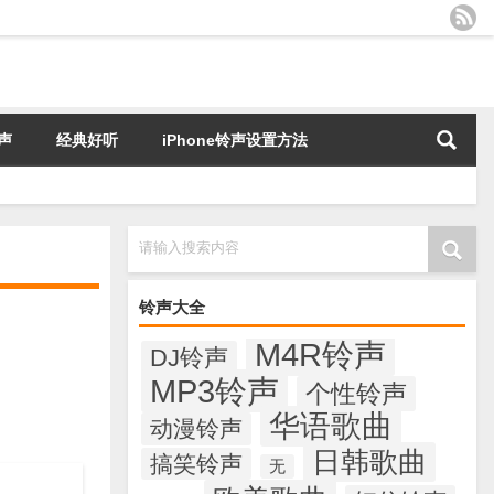
声
经典好听
iPhone铃声设置方法
请输入搜索内容
铃声大全
M4R铃声
DJ铃声
MP3铃声
个性铃声
华语歌曲
动漫铃声
日韩歌曲
搞笑铃声
无