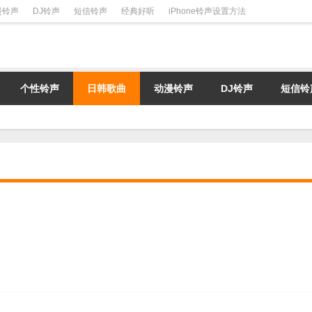
漫铃声
DJ铃声
短信铃声
经典好听
iPhone铃声设置方法
个性铃声
日韩歌曲
动漫铃声
DJ铃声
短信铃