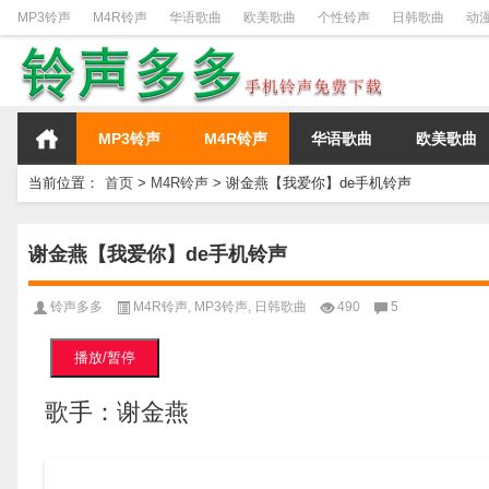
MP3铃声
M4R铃声
华语歌曲
欧美歌曲
个性铃声
日韩歌曲
动
MP3铃声
M4R铃声
华语歌曲
欧美歌曲
当前位置：
首页
>
M4R铃声
>
谢金燕【我爱你】de手机铃声
谢金燕【我爱你】de手机铃声
铃声多多
M4R铃声
,
MP3铃声
,
日韩歌曲
490
5
播放/暂停
歌手：谢金燕