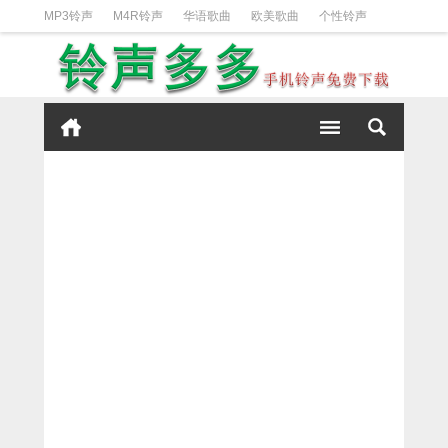
MP3铃声
M4R铃声
华语歌曲
欧美歌曲
个性铃声
日韩歌曲
动漫铃声
DJ铃声
短信铃声
经典好听
iPhone铃声设置方法