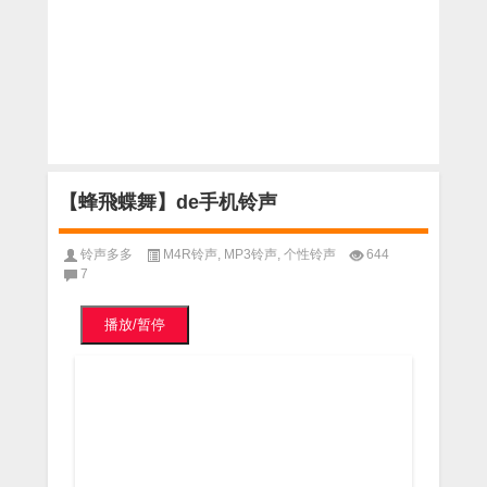
【蜂飛蝶舞】de手机铃声
铃声多多
M4R铃声
,
MP3铃声
,
个性铃声
644
7
播放/暂停