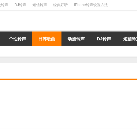
漫铃声
DJ铃声
短信铃声
经典好听
iPhone铃声设置方法
个性铃声
日韩歌曲
动漫铃声
DJ铃声
短信铃