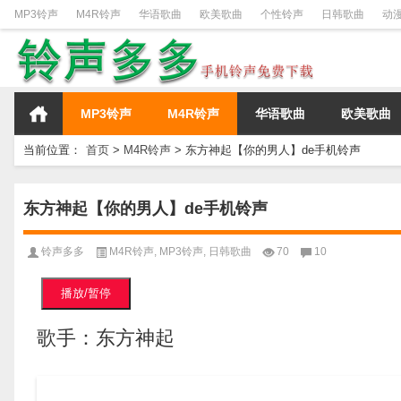
MP3铃声
M4R铃声
华语歌曲
欧美歌曲
个性铃声
日韩歌曲
动
MP3铃声
M4R铃声
华语歌曲
欧美歌曲
当前位置：
首页
>
M4R铃声
>
东方神起【你的男人】de手机铃声
东方神起【你的男人】de手机铃声
铃声多多
M4R铃声
,
MP3铃声
,
日韩歌曲
70
10
播放/暂停
歌手：东方神起