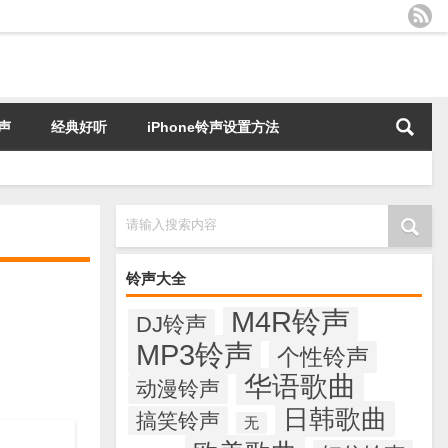
声
经典好听
iPhone铃声设置方法
请输入搜索内容
铃声大全
M4R铃声
DJ铃声
MP3铃声
个性铃声
华语歌曲
动漫铃声
日韩歌曲
搞笑铃声
无