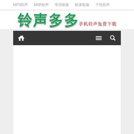
MP3铃声
M4R铃声
华语歌曲
欧美歌曲
个性铃声
日韩歌曲
动漫铃声
DJ铃声
短信铃声
经典好听
iPhone铃声设置方法