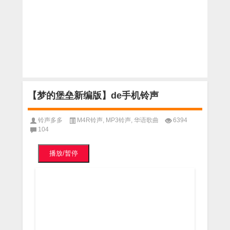
【梦的堡垒新编版】de手机铃声
铃声多多
M4R铃声
,
MP3铃声
,
华语歌曲
6394
104
播放/暂停