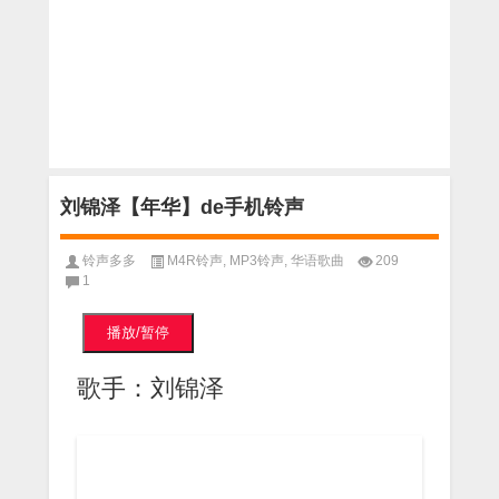
刘锦泽【年华】de手机铃声
铃声多多
M4R铃声
,
MP3铃声
,
华语歌曲
209
1
播放/暂停
歌手：刘锦泽