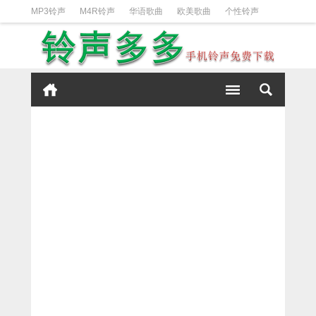
MP3铃声
M4R铃声
华语歌曲
欧美歌曲
个性铃声
日韩歌曲
动漫铃声
DJ铃声
短信铃声
经典好听
iPhone铃声设置方法