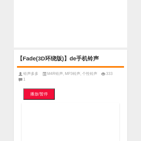
【Fade(3D环绕版)】de手机铃声
铃声多多
M4R铃声
,
MP3铃声
,
个性铃声
333
1
播放/暂停