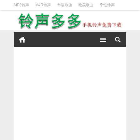
MP3铃声
M4R铃声
华语歌曲
欧美歌曲
个性铃声
日韩歌曲
动漫铃声
DJ铃声
短信铃声
经典好听
iPhone铃声设置方法