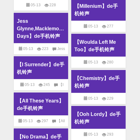
05-13
228
【Millenium】de手
美歌曲
已关闭评论
M4R铃声
,
机铃声
【Sick Boy】de手机铃声
MP3铃声
,
欧美歌曲
Jess
已关闭评论
M4R铃声
,
05-13
277
Glynne,Macklemore【These
MP3铃声
,
欧美歌曲
Days】de手机铃声
【Millenium】de手机铃声
【Woulda Left Me
已关闭评论
M4R铃声
,
05-13
223
Jess
Too】de手机铃声
MP3铃声
,
欧美歌曲
Glynne,Macklemore【These
05-13
280
【I Surrender】de手
Days】de手机铃声
已关闭评
机铃声
【Woulda Left Me Too】
论
M4R铃声
,
MP3铃声
,
欧
【Chemistry】de手
de手机铃声
已关闭评论
05-13
245
【I
机铃声
美歌曲
M4R铃声
,
MP3铃声
,
欧美
Surrender】de手机铃声
已关
歌曲
05-13
229
【All These Years】
闭评论
M4R铃声
,
MP3铃
de手机铃声
【Chemistry】de手机铃声
声
,
欧美歌曲
【Ooh Lordy】de手
已关闭评论
M4R铃声
,
05-13
297
【All
机铃声
MP3铃声
,
欧美歌曲
These Years】de手机铃声
已
05-13
293
【No Drama】de手