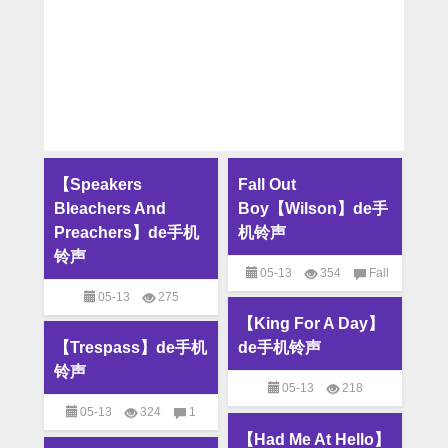
【Speakers
Fall Out
Bleachers And
Boy【Wilson】de手
Preachers】de手机
机铃声
铃声
05-13
354
Fall
05-13
275
Out Boy【Wilson】de手机铃
【King For A Day】
【Speakers Bleachers
声
已关闭评论
M4R铃声
,
【Trespass】de手机
de手机铃声
And Preachers】de手机铃声
MP3铃声
,
欧美歌曲
铃声
已关闭评论
M4R铃声
,
05-13
218
05-13
324
1
MP3铃声
,
欧美歌曲
【King For A Day】de手机
【Had Me At Hello】
M4R铃声
,
MP3铃声
,
欧美