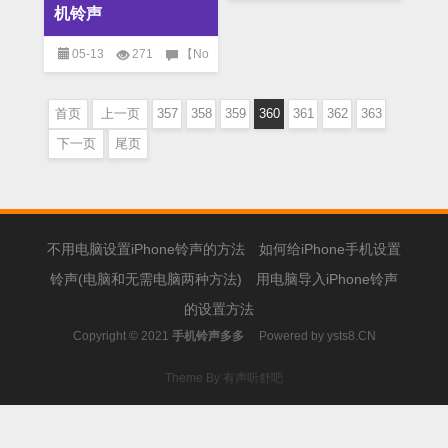
关闭评论
M4R铃声
,
MP3
机铃声
【Ooh Lordy】de手机铃声
铃声
,
欧美歌曲
已关闭评论
M4R铃声
,
05-13
271
【No
MP3铃声
,
欧美歌曲
Drama】de手机铃声
已关闭评
首页
上一页
357
358
359
360
361
362
363
论
M4R铃声
,
MP3铃声
,
欧
下一页
尾页
美歌曲
不用电脑设置iPhone铃声的方法
如何给iPhone手机设置
铃声(电脑和无需电脑两种方法)
用电脑导入iPhone铃声
的设置方法
Copyright © 2021
手机铃声多多
Powered by
ysts8.CN
Theme By 有声听舒吧