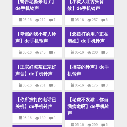
【警告老婆来电了】
【小黄人吐舌头音
铃声
铃声
de手机铃声
效】de手机铃声
05-16
212
7
05-16
257
6
M4R铃声
,
MP3铃声
,
搞笑
M4R铃声
,
MP3铃声
,
搞笑
【卑鄙的我小黄人铃
【您拨打的用户正在
铃声
铃声
声】de手机铃声
泡妞】de手机铃声
05-16
245
7
05-16
200
5
M4R铃声
,
MP3铃声
,
搞笑
M4R铃声
,
MP3铃声
,
搞笑
【正宗好凉茶正宗好
【搞笑的铃声】de手
铃声
铃声
声音】de手机铃声
机铃声
05-16
261
5
05-16
175
3
M4R铃声
,
MP3铃声
,
搞笑
M4R铃声
,
MP3铃声
,
搞笑
【你所拨打的电话已
【老虎不发猫，你当
铃声
铃声
关机】de手机铃声
我病危啊】de手机铃
声
05-16
180
3
05-16
299
6
M4R铃声
,
MP3铃声
,
搞笑