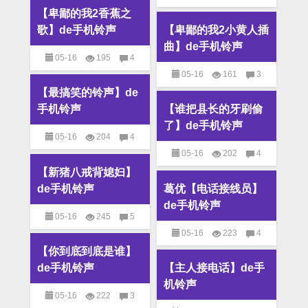
【卑鄙的我2香蕉之
M4R铃声
,
MP3铃声
,
搞笑
铃声
歌】de手机铃声
【卑鄙的我2小黄人插
铃声
曲】de手机铃声
05-16
195
4
05-16
161
3
M4R铃声
,
MP3铃声
,
搞笑
【最搞笑的铃声】de
M4R铃声
,
MP3铃声
,
搞笑
铃声
手机铃声
【谁把县长的牙刷偷
铃声
了】de手机铃声
05-16
204
4
05-16
202
4
M4R铃声
,
MP3铃声
,
搞笑
【新猪八戒背媳妇】
M4R铃声
,
MP3铃声
,
搞笑
铃声
de手机铃声
葛优【电话接线员】
铃声
de手机铃声
05-16
245
5
05-16
223
4
M4R铃声
,
MP3铃声
,
搞笑
【你到底到底是谁】
M4R铃声
,
MP3铃声
,
搞笑
铃声
de手机铃声
【主人接电话】de手
铃声
机铃声
05-16
222
3