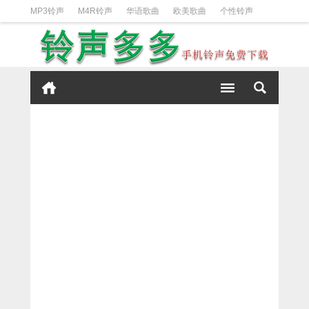
MP3铃声
M4R铃声
华语歌曲
欧美歌曲
个性铃声
日韩歌曲
动漫铃声
DJ铃声
短信铃声
经典好听
iPhone铃声设置方法