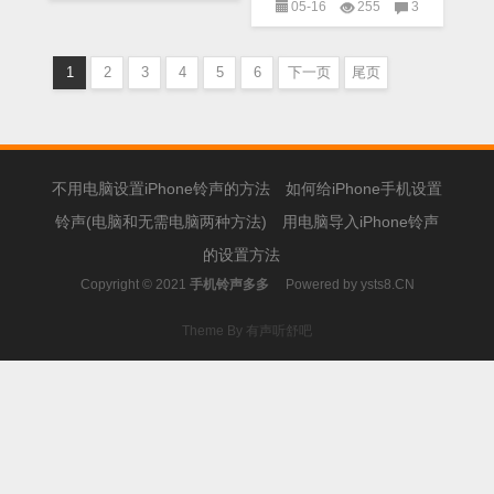
05-16
255
3
M4R铃声
,
MP3铃声
,
搞笑
M4R铃声
,
MP3铃声
,
搞笑
铃声
铃声
1
2
3
4
5
6
下一页
尾页
不用电脑设置iPhone铃声的方法
如何给iPhone手机设置
铃声(电脑和无需电脑两种方法)
用电脑导入iPhone铃声
的设置方法
Copyright © 2021
手机铃声多多
Powered by
ysts8.CN
Theme By 有声听舒吧