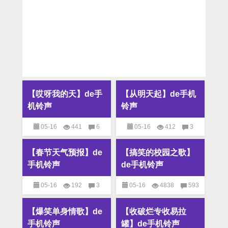
【哎呀我的天】de手
【从明天起】de手机
机铃声
铃声
05-16
441
6
05-16
412
3
M4R铃声
,
MP3铃声
,
搞笑
M4R铃声
,
MP3铃声
,
搞笑
【春节天气预报】de
【搞笑的校园之歌】
铃声
铃声
手机铃声
de手机铃声
05-16
192
3
05-16
4838
593
M4R铃声
,
MP3铃声
,
搞笑
M4R铃声
,
MP3铃声
,
搞笑
【爆笑单身情歌】de
【收破烂专收易拉
铃声
铃声
手机铃声
罐】de手机铃声