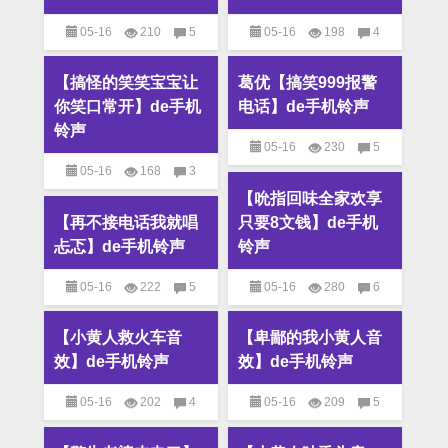
05-16
210
5
05-16
198
4
M4R铃声
,
MP3铃声
,
搞笑
M4R铃声
,
MP3铃声
,
搞笑
【搞怪的笑笑宝宝让
葛优【搞笑999报警
铃声
铃声
你笑口常开】de手机
电话】de手机铃声
铃声
05-16
230
5
05-16
168
3
M4R铃声
,
MP3铃声
,
搞笑
【吮指回味全家欢享
M4R铃声
,
MP3铃声
,
搞笑
铃声
【再不接电话我就唱
只要8文钱】de手机
铃声
忐忑】de手机铃声
铃声
05-16
222
5
05-16
280
6
M4R铃声
,
MP3铃声
,
搞笑
M4R铃声
,
MP3铃声
,
搞笑
【小黄人救火车音
【卑鄙的我小黄人音
铃声
铃声
效】de手机铃声
效】de手机铃声
05-16
202
4
05-16
209
5
M4R铃声
,
MP3铃声
,
搞笑
M4R铃声
,
MP3铃声
,
搞笑