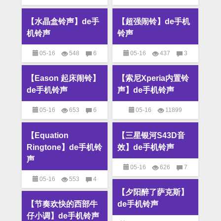
M4R铃声
,
MP3铃声
,
个性
M4R铃声
,
MP3铃声
,
个性
【水晶盒铃声】de手
【超强闹铃】de手机
铃声
铃声
机铃声
铃声
05-16
548
6
05-16
437
3
M4R铃声
,
MP3铃声
,
个性
M4R铃声
,
MP3铃声
,
个性
【Eason 起床闹铃】
【索尼Xperia内置铃
铃声
铃声
de手机铃声
声】de手机铃声
05-16
653
6
05-16
11899
M4R铃声
,
MP3铃声
,
个性
593
M4R铃声
,
MP3铃
【Equation
【三星银河S43D音
铃声
声
,
个性铃声
Ringtone】de手机铃
效】de手机铃声
声
05-16
626
7
05-16
553
4
M4R铃声
,
MP3铃声
,
个性
【夕阳醉了萨克斯】
M4R铃声
,
MP3铃声
,
个性
铃声
【节奏欢快的西部牛
de手机铃声
铃声
仔小调】de手机铃声