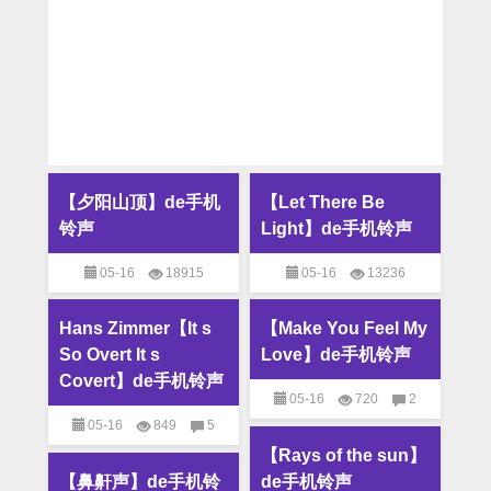
【夕阳山顶】de手机
【Let There Be
铃声
Light】de手机铃声
05-16
18915
05-16
13236
675
M4R铃声
,
MP3铃
154
M4R铃声
,
MP3铃
Hans Zimmer【It s
【Make You Feel My
声
,
个性铃声
声
,
个性铃声
So Overt It s
Love】de手机铃声
Covert】de手机铃声
05-16
720
2
05-16
849
5
M4R铃声
,
MP3铃声
,
个性
【Rays of the sun】
M4R铃声
,
MP3铃声
,
个性
铃声
【鼻鼾声】de手机铃
de手机铃声
铃声