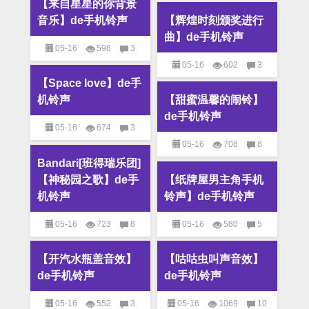
【来自星星的你背景
M4R铃声
,
MP3铃声
,
个性
铃声
音乐】de手机铃声
【辉煌时刻颁奖进行
铃声
曲】de手机铃声
05-16
598
3
05-16
602
3
M4R铃声
,
MP3铃声
,
个性
【Space love】de手
M4R铃声
,
MP3铃声
,
个性
铃声
机铃声
【甜蜜温馨的闹铃】
铃声
de手机铃声
05-16
674
3
05-16
708
8
M4R铃声
,
MP3铃声
,
个性
Bandari[班得瑞乐团]
M4R铃声
,
MP3铃声
,
个性
铃声
【神秘园之歌】de手
【纸牌屋男主角手机
铃声
机铃声
铃声】de手机铃声
05-16
723
8
05-16
580
5
M4R铃声
,
MP3铃声
,
个性
M4R铃声
,
MP3铃声
,
个性
【开汽水瓶盖音效】
【咕咕虫叫声音效】
铃声
铃声
de手机铃声
de手机铃声
05-16
552
3
05-16
1069
10