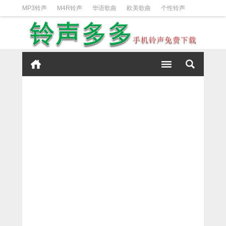
MP3铃声
M4R铃声
华语歌曲
欧美歌曲
个性铃声
日韩歌曲
动漫铃声
DJ铃声
短信铃声
经典好听
iPhone铃声设置方法