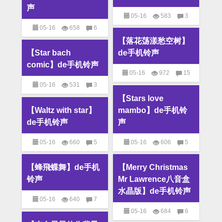
声
05-16
583
3
05-16
658
6
M4R铃声
,
MP3铃声
,
个性
【落花荡漾愁空树】
M4R铃声
,
MP3铃声
,
个性
铃声
【Star bach
de手机铃声
铃声
comic】de手机铃声
05-16
972
15
05-16
531
3
M4R铃声
,
MP3铃声
,
个性
【Stars love
M4R铃声
,
MP3铃声
,
个性
铃声
【Waltz with star】
mambo】de手机铃
铃声
de手机铃声
声
05-16
660
5
05-16
606
5
M4R铃声
,
MP3铃声
,
个性
M4R铃声
,
MP3铃声
,
个性
【蜂飛蝶舞】de手机
【Merry Christmas
铃声
铃声
铃声
Mr Lawrence八音盒
水晶版】de手机铃声
05-16
640
7
05-16
684
6
M4R铃声
,
MP3铃声
,
个性