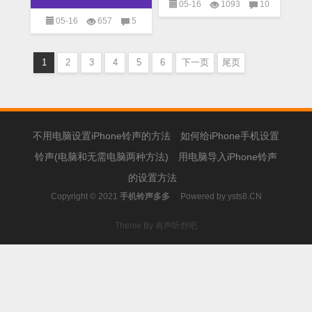
05-16
1093
10
05-16
657
5
M4R铃声
,
MP3铃声
,
个性
M4R铃声
,
MP3铃声
,
个性
铃声
铃声
1
2
3
4
5
6
下一页
尾页
不用电脑设置iPhone铃声的方法
如何给iPhone手机设置
铃声(电脑和无需电脑两种方法)
用电脑导入iPhone铃声
的设置方法
Copyright © 2021
手机铃声多多
Powered by
ysts8.CN
Theme By 有声听舒吧